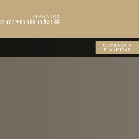
LLÁMANOS
37 47 / +63 966 33 803 88
COMIENZA A
PLANIFICAR