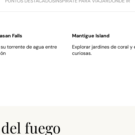
PUNTOS DESTACADOS
INSPÍRATE PARA VIAJAR
DÓNDE IR
asan Falls
Mantigue Island
su torre nte de agua entre
Explorar jardine s de coral y
ión
curiosas.
 del fuego