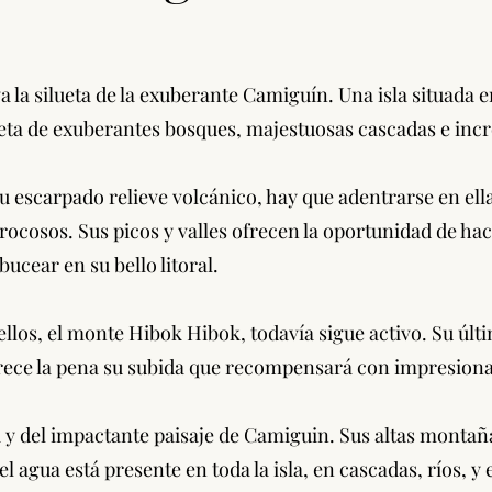
a la silueta de la exuberante Camiguín. Una isla situada 
leta de exuberantes bosques, majestuosas cascadas e incr
 su escarpado relieve volcánico, hay que adentrarse en el
rocosos. Sus picos y valles ofrecen la oportunidad de ha
ucear en su bello litoral.
e ellos, el monte Hibok Hibok, todavía sigue activo. Su úl
rece la pena su subida que recompensará con impresionan
 y del impactante paisaje de Camiguin. Sus altas montañ
 el agua está presente en toda la isla, en cascadas, ríos, 