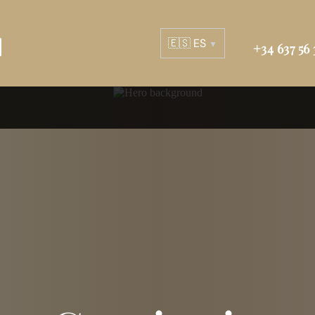
a
🇪🇸 ES
▼
+34 637 56 